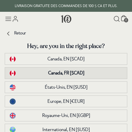
LIVRAISON GRATUITE DES COMMANDES DE 100 $ CA ET PLUS.
Panier
0
Retour
Retour
Hey, are you in the right place?
Hey, are you in the right place?
Canada, EN
Canada, EN
[$CAD]
[$CAD]
Canada, FR
Canada, FR
[$CAD]
[$CAD]
États-Unis, EN
États-Unis, EN
[$USD]
[$USD]
Europe, EN
Europe, EN
[€EUR]
[€EUR]
Royaume-Uni, EN
Royaume-Uni, EN
[£GBP]
[£GBP]
International, EN
International, EN
[$USD]
[$USD]