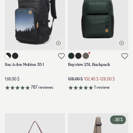
Ouvrir la vue rapide
Ouvrir 
Lien vers le produit mobius-35l-backpack-meteorite-black-white
Lien vers le produit bayview-25l-
Lien vers les avis
Lien vers les avis
Sac à dos Mobius 35 l
Bayview 25L Backpack
138,00 $
128,00 $
102,40 $
-
128,00 $
787
reviews
1
review
-
30 %