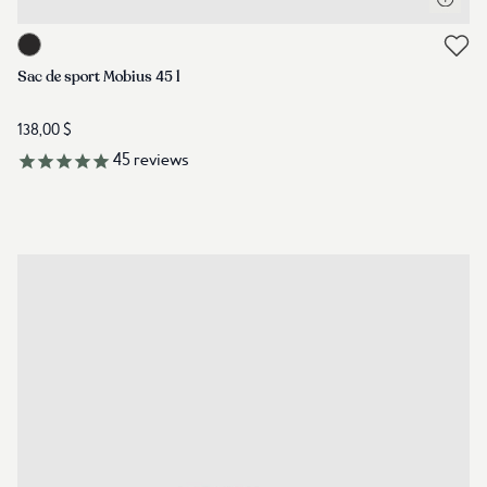
Lien vers le produit mobius-45l-duffle-meteorite-black-1
Lien vers les avis
Sac de sport Mobius 45 l
138,00 $
45
reviews