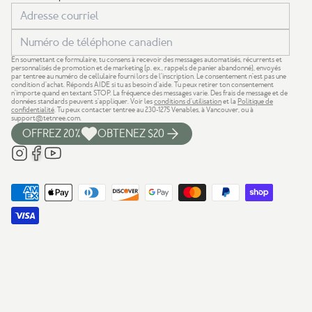
En soumettant ce formulaire, tu consens à recevoir des messages automatisés, récurrents et
personnalisés de promotion et de marketing (p. ex., rappels de panier abandonné), envoyés
par tentree au numéro de cellulaire fourni lors de l’inscription. Le consentement n’est pas une
condition d’achat. Réponds AIDE si tu as besoin d’aide. Tu peux retirer ton consentement
n’importe quand en textant STOP. La fréquence des messages varie. Des frais de message et de
données standards peuvent s’appliquer. Voir les
conditions d’utilisation
et la
Politique de
confidentialité
. Tu peux contacter tentree au 230-1275 Venables, à Vancouver, ou à
support@tetnree.com
.
OFFREZ 20%
OBTENEZ $20
Nous reconnaissons que notre entreprise est basée sur les territoires
traditionnels, ancestraux et non cédés des Premières Nations Salish
de la côte — xʷməθkʷəy̓əm (Musqueam), Sḵwx̱wú7mesh (Squamish)
et səlil̓ilw̓ətaʔɬ (Tsleil-Waututh).