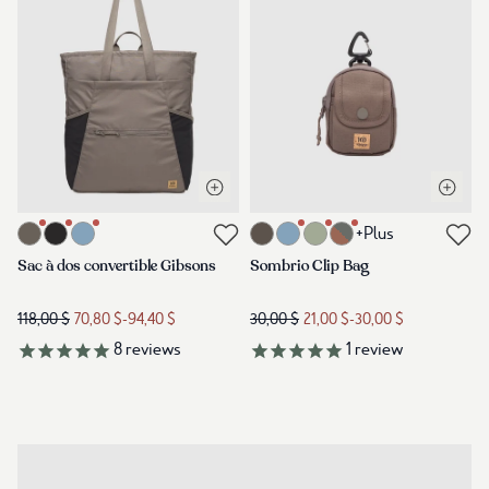
Ouvrir la vue rapide
Ouvrir 
Lien vers le produit gibsons-tote-pack-timber
Lien vers le produit sombrio-clip
+Plus
Lien vers les avis
Lien vers les avis
Sac à dos convertible Gibsons
Sombrio Clip Bag
118,00 $
70,80 $
-
94,40 $
30,00 $
21,00 $
-
30,00 $
8
reviews
1
review