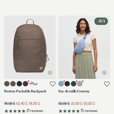
-
30 %
Ouvrir la vue rapide
Ouvrir 
Lien vers le produit ruxton-packable-backpack-ashwood
Lien vers le produit conway-hip-p
+Plus
Lien vers les avis
Lien vers les avis
Ruxton Packable Backpack
Sac de taille Conway
78,00 $
62,40 $
-
78,00 $
50,00 $
30,00 $
-
50,00 $
21
reviews
15
reviews