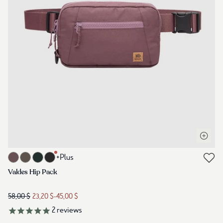
Ouvrir 
Lien vers le produit valdes-hip-pack-mauve-stone
+Plus
Lien vers les avis
Valdes Hip Pack
58,00 $
23,20 $
-
45,00 $
2
reviews