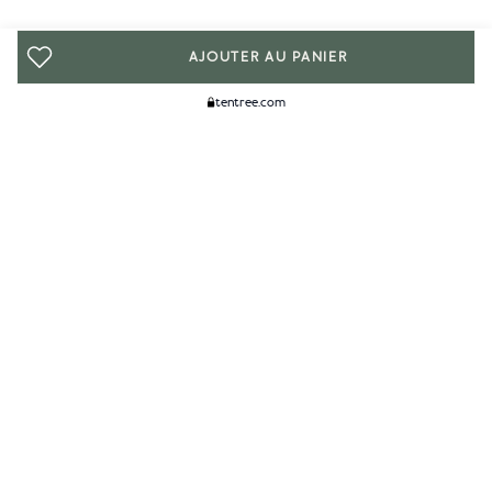
AJOUTER AU PANIER
tentree.com
We Think You'll Like...
WOMENS
MENS
ACCESSORIES
FORFAITS CLIMATE+