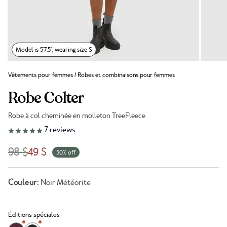
Model is 5'7.5", wearing size S
Vêtements pour femmes
/
Robes et combinaisons pour femmes
Robe Colter
Robe à col cheminée en molleton TreeFleece
Lien vers les avis
7
reviews
98 $
49 $
50% off
Couleur:
Noir Météorite
Éditions spéciales