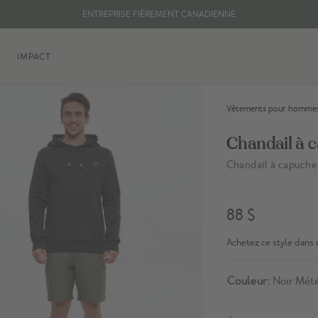
ENTREPRISE FIÈREMENT CANADIENNE
LIVRAISON GRATUITE DES COMMANDES DE 100 $ CA ET PLUS.
IMPACT
Vêtements pour homme
Chandail à 
Chandail à capuche
Lien vers les avis
88 $
Achetez ce style dans 
Couleur:
Noir Mété