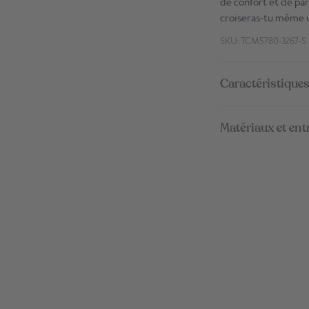
de confort et de par
croiseras-tu même u
SKU: TCM5780-3267-S
Caractéristiques
Matériaux et ent