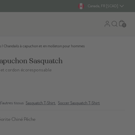
Canada, FR [$CAD]
Panier
0
s
/
Chandails à capuchon et en molleton pour hommes
capuchon Sasquatch
 et cordon écoresponsable
d'autres tissus
Sasquatch T-Shirt
,
Soccer Sasquatch T-Shirt
orite Chiné Pêche