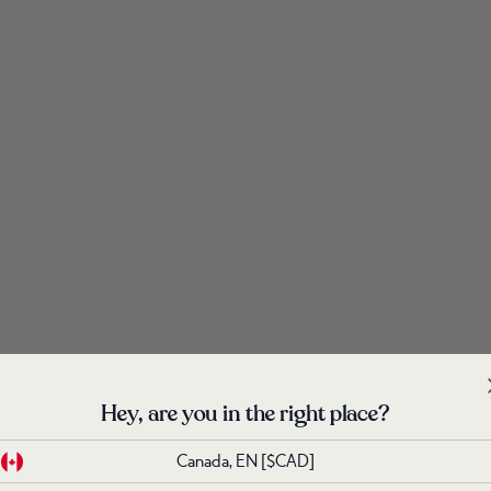
Hey, are you in the right place?
Hey, are you in the right place?
Canada, EN
Canada, EN
[$CAD]
[$CAD]