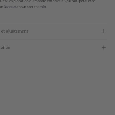
tir à l’exploration du monde extérieur. Qui sait, peut-être
n Sasquatch sur ton chemin.
 et ajustement
retien