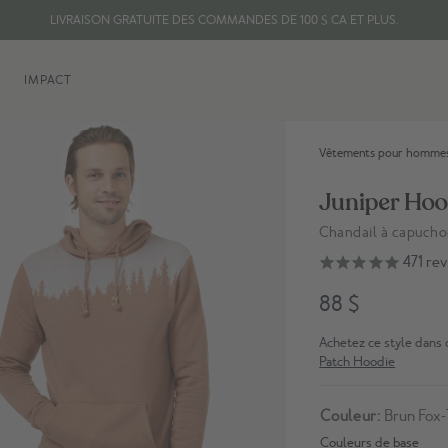
LIVRAISON GRATUITE DES COMMANDES DE 100 $ CA ET PLUS.
CHAQUE ARTICLE PLANTE 10 ARBRES
IMPACT
ENTREPRISE FIÈREMENT CANADIENNE
LIVRAISON GRATUITE DES COMMANDES DE 100 $ CA ET PLUS.
Vêtements pour homme
Juniper Hoo
Chandail à capucho
Lien vers les avis
471
rev
88 $
Achetez ce style dans 
Patch Hoodie
Couleur:
Brun Fox-
Couleurs de base