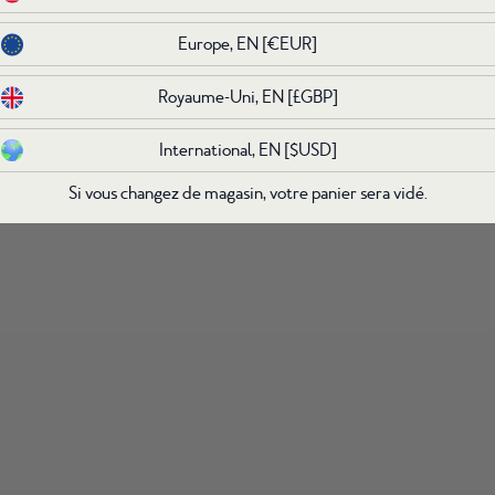
Europe, EN
Europe, EN
[€EUR]
[€EUR]
Royaume-Uni, EN
Royaume-Uni, EN
[£GBP]
[£GBP]
International, EN
International, EN
[$USD]
[$USD]
Si vous changez de magasin, votre panier sera vidé.
Si vous changez de magasin, votre panier sera vidé.