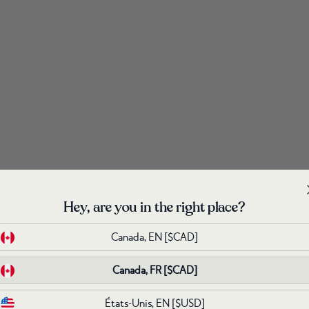
Hey, are you in the right place?
Hey, are you in the right place?
Canada, EN
Canada, EN
[$CAD]
[$CAD]
Canada, FR
Canada, FR
[$CAD]
[$CAD]
États-Unis, EN
États-Unis, EN
[$USD]
[$USD]