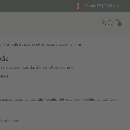
Canada, FR [$CAD]
Panier
0
s
/
Chandails à capuchon et en molleton pour hommes
die
n de coupe standard en molleton chiné
iews
d'autres tissus
Juniper Zip Hoodie
,
Retro Juniper Hoodie
,
Juniper Cork
Trot Chiné