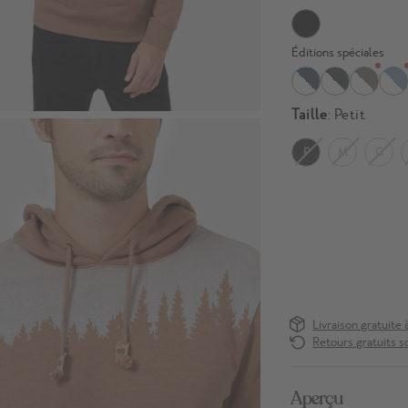
Éditions spéciales
Taille
: Petit
P
M
G
Livraison gratuite 
Retours gratuits s
Aperçu