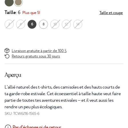
Taille
: 6
Plus que 5!
Taille et coupe
2
4
6
8
10
12
14
Livraison gratuite à partir de 100 $
Retours gratuits sous 30 jours
Aperçu
L’allié naturel des t-shirts, des camisoles et des hauts courts de
ta garde-robe estivale. Cet écoessentiel à taille haute veut faire
partie de toutes tes aventures estivales — et il veut aussi les
rendre un peu plus écologiques.
SKU: TCW6216-1565-6
Pas d’échange ni de retour.