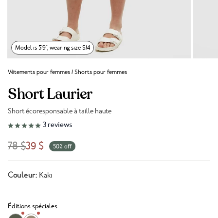
Model is 5'9", wearing size S/4
Vêtements pour femmes
/
Shorts pour femmes
Short Laurier
Short écoresponsable à taille haute
Lien vers les avis
3
reviews
78 $
39 $
50% off
Couleur:
Kaki
Éditions spéciales