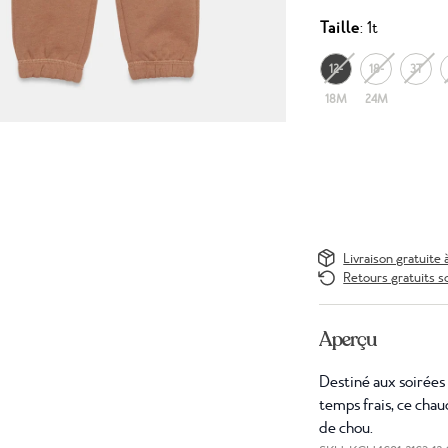
Taille
: 1t
12-
18-
3T
18M
24M
Livraison gratuite 
Retours gratuits s
Aperçu
Destiné aux soirées 
temps frais, ce cha
de chou.