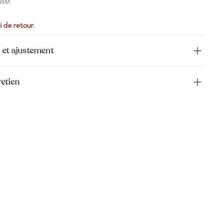
-18M
i de retour.
 et ajustement
retien