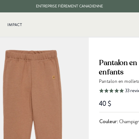
ENTREPRISE FIÈREMENT CANADIENNE
LIVRAISON GRATUITE DES COMMANDES DE 100 $ CA ET PLUS.
IMPACT
Pantalon en 
enfants
Pantalon en mollet
Lien vers les avis
33
revi
40 $
Couleur:
Champig