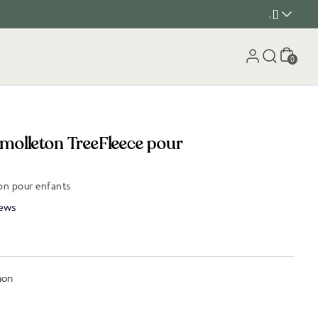
, []
Panier
0
molleton TreeFleece pour
on pour enfants
ews
non