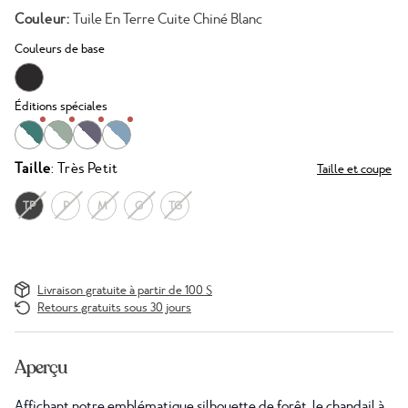
Couleur:
Tuile En Terre Cuite Chiné Blanc
Couleurs de base
Éditions spéciales
Taille
: Très Petit
Taille et coupe
TP
P
M
G
TG
Livraison gratuite à partir de 100 $
Retours gratuits sous 30 jours
Aperçu
Affichant notre emblématique silhouette de forêt, le chandail à