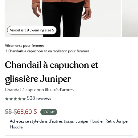
Model is 5'9", wearing size S
Vêtements pour femmes
/
Chandails à capuchon et en molleton pour femmes
Chandail à capuchon et
glissière Juniper
Chandail à capuchon illustré d’arbres
Lien vers les avis
508
reviews
98 $
68,60 $
30% off
Achetez ce style dans d'autres tissus
Juniper Hoodie
,
Retro Juniper
Hoodie