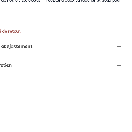
it de notre tissu exclusif TreeBlend doux au toucher et doux pour
i de retour.
 et ajustement
retien