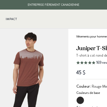
ENTREPRISE FIÈREMENT CANADIENNE
LIVRAISON GRATUITE DES COMMANDES DE 100 $ CA ET PLUS.
IMPACT
Vêtements pour homme
Juniper T-S
T-shirt à col rond 
Lien vers les avis
169
rev
45 $
Couleur:
Rouge Mes
Couleurs de base