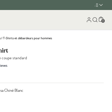
, []
Panier
0
s
/
T-Shirts et débardeurs pour hommes
hirt
de coupe standard
iews
a Chiné Blanc