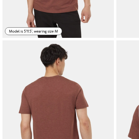
Model is 5'11.5", wearing size M