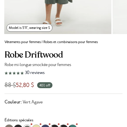
Model is 5'11", wearing size S
Vêtements pour femmes
/
Robes et combinaisons pour femmes
Robe Driftwood
Robe mi-longue smockée pour femmes
Lien vers les avis
30
reviews
88 $
52,80 $
40% off
Couleur:
Vert Agave
Éditions spéciales