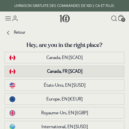
LIVRAISON GRATUITE DES COMMANDES DE 100 $ CA ET PLUS.
Panier
0
Retour
Retour
Hey, are you in the right place?
Hey, are you in the right place?
Canada, EN
Canada, EN
[$CAD]
[$CAD]
Canada, FR
Canada, FR
[$CAD]
[$CAD]
États-Unis, EN
États-Unis, EN
[$USD]
[$USD]
Europe, EN
Europe, EN
[€EUR]
[€EUR]
Royaume-Uni, EN
Royaume-Uni, EN
[£GBP]
[£GBP]
International, EN
International, EN
[$USD]
[$USD]