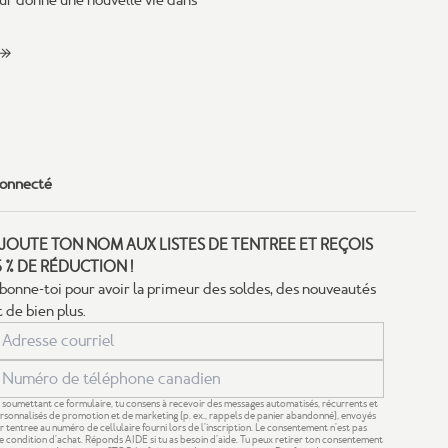
onnecté
JOUTE TON NOM AUX LISTES DE TENTREE ET REÇOIS
5 % DE RÉDUCTION !
bonne-toi pour avoir la primeur des soldes, des nouveautés
t de bien plus.
 soumettant ce formulaire, tu consens à recevoir des messages automatisés, récurrents et
rsonnalisés de promotion et de marketing (p. ex., rappels de panier abandonné), envoyés
r tentree au numéro de cellulaire fourni lors de l’inscription. Le consentement n’est pas
e condition d’achat. Réponds AIDE si tu as besoin d’aide. Tu peux retirer ton consentement