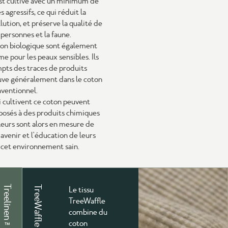
st cultivé avec un minimum de
 agressifs, ce qui réduit la
lution, et préserve la qualité de
 personnes et la faune.
on biologique sont également
me pour les peaux sensibles. Ils
mpts des traces de produits
uve généralement dans le coton
ventionnel.
i cultivent ce coton peuvent
xposés à des produits chimiques
lleurs sont alors en mesure de
'avenir et l'éducation de leurs
à cet environnement sain.
Treelinen™
TreeWaffle™
Le tissu
TreeWaffle
combine du
coton