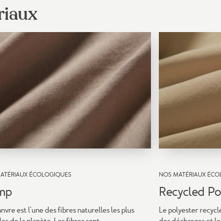
riaux
ATÉRIAUX ÉCOLOGIQUES
NOS MATÉRIAUX ÉCO
mp
Recycled Po
nvre est l'une des fibres naturelles les plus
Le polyester recyclé
es de la planète. Les fibres sont
des décharges et le