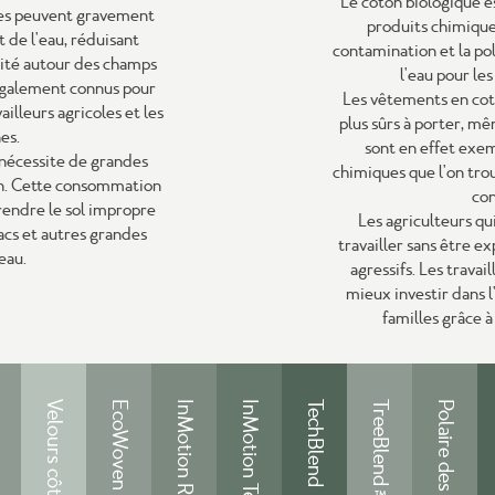
Le coton biologique e
es peuvent gravement
produits chimiques
et de l'eau, réduisant
contamination et la pol
sité autour des champs
l'eau pour les
t également connus pour
Les vêtements en cot
ailleurs agricoles et les
plus sûrs à porter, mê
nes.
sont en effet exe
 nécessite de grandes
chimiques que l'on tro
ion. Cette consommation
con
 rendre le sol impropre
Les agriculteurs qu
lacs et autres grandes
travailler sans être e
eau.
agressifs. Les travai
mieux investir dans l
familles grâce 
EcoWoven Crepe
InMotion RecFlex
InMotion TechStretch
TechBlend
TreeBlend™
Polaire des arbres™