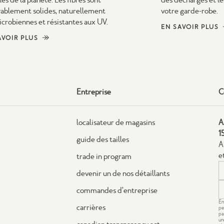
yablement solides, naturellement
votre garde-robe.
icrobiennes et résistantes aux UV.
EN SAVOIR PLUS
AVOIR PLUS
Entreprise
C
localisateur de magasins
A
1
guide des tailles
A
e
trade in program
devenir un de nos détaillants
commandes d’entreprise
En
carrières
pe
pa
un