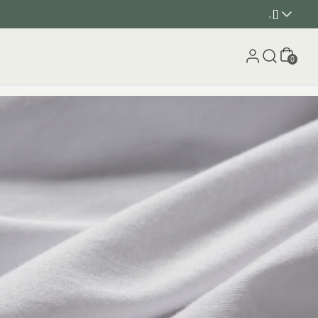
, []
Panier
0