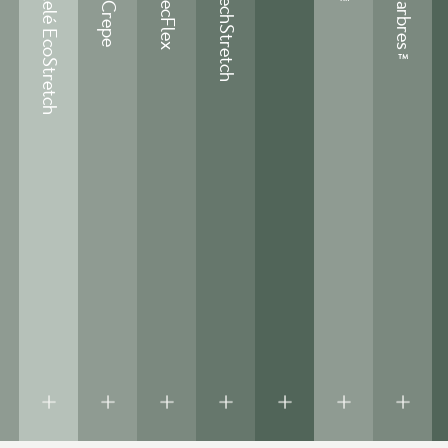
Velours côtelé EcoStretch