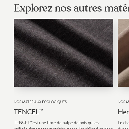
Explorez nos autres maté
NOS MATÉRIAUX ÉCOLOGIQUES
NOS M
TENCEL™
He
TENCEL™est une fibre de pulpe de bois qui est
Le cha
utilisée dans notre matériau phare TreeBlend et dans
durabl