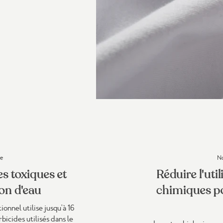
me
No
s toxiques et
Réduire l'uti
n d'eau
chimiques po
onnel utilise jusqu'à 16
rbicides utilisés dans le