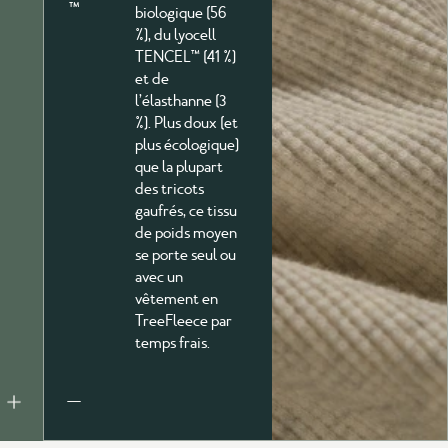
biologique (56
%), du lyocell
TENCEL™ (41 %)
et de
l’élasthanne (3
%). Plus doux (et
plus écologique)
que la plupart
des tricots
gaufrés, ce tissu
de poids moyen
se porte seul ou
avec un
vêtement en
TreeFleece par
temps frais.